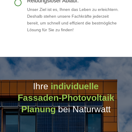
Reibungsloser Ablauf.
[
Unser Ziel ist es, Ihnen das Leben zu erleichtern.
Deshalb stehen unsere Fachkräfte jederzeit
bereit, um schnell und effizient die bestmögliche
Lösung für Sie zu finden!
Ihre
individuelle
Fassaden-Photovoltaik
Planung
bei Naturwatt